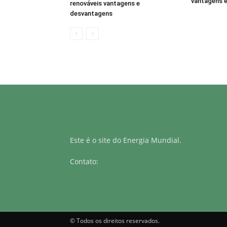
vantagens 
renováveis vantagens e
desvantagens
Este é o site do Energia Mundial.
Contato:
contato@energiamundial.com.br
© Todos os direitos reservados.